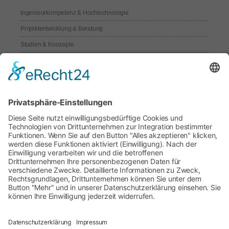
Ingenieurkompetenz & Hochtechnologie
Projektentwicklung & Beratung
Studien & Konzepte
®
CCG
-Engineering Packages
Technischer Service
Kernkomponenten für Synthesegasanlagen
F&E
Permanentmagnet-Antriebstechnik
Wasserstofftechnologien & -Anwendungen
Materialien und intelligente Nutzung
Kontakt
Kontakt