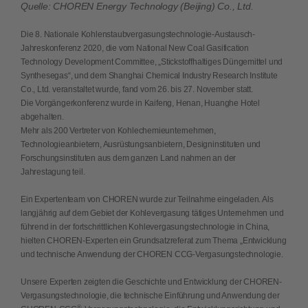
Quelle: CHOREN Energy Technology (Beijing) Co., Ltd.
Die 8. Nationale Kohlenstaubvergasungstechnologie-Austausch-
Jahreskonferenz 2020, die vom National New Coal Gasification
Technology Development Committee, „Stickstoffhaltiges Düngemittel und
Synthesegas“, und dem Shanghai Chemical Industry Research Institute
Co., Ltd. veranstaltet wurde, fand vom 26. bis 27. November statt.
Die Vorgängerkonferenz wurde in Kaifeng, Henan, Huanghe Hotel
abgehalten.
Mehr als 200 Vertreter von Kohlechemieunternehmen,
Technologieanbietern, Ausrüstungsanbietern, Designinstituten und
Forschungsinstituten aus dem ganzen Land nahmen an der
Jahrestagung teil.
Ein Expertenteam von CHOREN wurde zur Teilnahme eingeladen. Als
langjährig auf dem Gebiet der Kohlevergasung tätiges Unternehmen und
führend in der fortschrittlichen Kohlevergasungstechnologie in China,
hielten CHOREN-Experten ein Grundsatzreferat zum Thema „Entwicklung
und technische Anwendung der CHOREN CCG-Vergasungstechnologie.
Unsere Experten zeigten die Geschichte und Entwicklung der CHOREN-
Vergasungstechnologie, die technische Einführung und Anwendung der
®